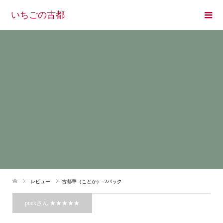
いちごの古都
レビュー
古都華（ことか）- 2パック
puckさん ★★★★★