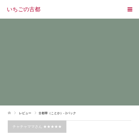
いちごの古都
レビュー
古都華（ことか）- 2パック
チャチャママさん ★★★★★